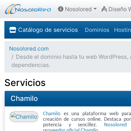
Nosolored
Diseño 
Catálogo de servicios
Dominios
Hosti
Nosolored.com
Desde el dominio hasta tu web WordPress, au
dependencias.
Servicios
Chamilo
Chamilo
es una plataforma web para
creación de cursos online. Destaca po
potencia y sencillez.
Nosolored
proveedor oficial Chamilo.