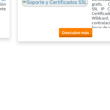
ión
gratis. C
nte
SSL IP C
Certifica
Wildcard,
contrat
horas de 
Descubre más