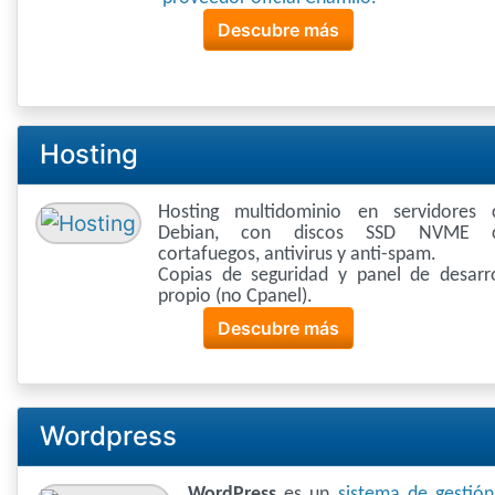
Descubre más
Hosting
Hosting multidominio en servidores 
Debian, con discos SSD NVME 
cortafuegos, antivirus y anti-spam.
Copias de seguridad y panel de desarro
propio (no Cpanel).
Descubre más
Wordpress
WordPress
es un
sistema de gestió