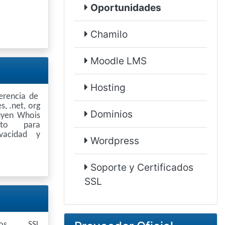
Oportunidades
Chamilo
Moodle LMS
Hosting
ferencia de
s, .net, org
Dominios
luyen Whois
uito para
vacidad y
Wordpress
Soporte y Certificados
SSL
cados SSL