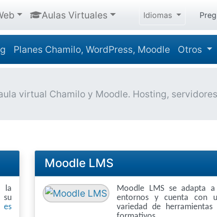
Web
Aulas Virtuales
Idiomas
Preg
ng
Planes Chamilo, WordPress, Moodle
Otros
la virtual Chamilo y Moodle. Hosting, servidores, 
Moodle LMS
 la
Moodle LMS se adapta a 
r su
entornos y cuenta con u
 es
variedad de herramientas 
formativos.