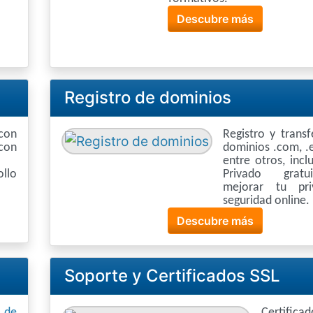
Descubre más
Registro de dominios
con
Registro y trans
con
dominios .com, .e
entre otros, inc
llo
Privado grat
mejorar tu pri
seguridad online.
Descubre más
Soporte y Certificados SSL
n de
Certifi