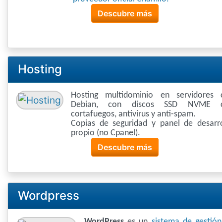
Descubre más
Hosting
Hosting multidominio en servidores 
Debian, con discos SSD NVME 
cortafuegos, antivirus y anti-spam.
Copias de seguridad y panel de desarro
propio (no Cpanel).
Descubre más
Wordpress
WordPress
es un
sistema de gestió