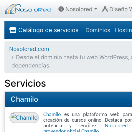
Nosolored
Diseño 
Catálogo de servicios
Dominios
Hosti
Nosolored.com
Desde el dominio hasta tu web WordPress, au
dependencias.
Servicios
Chamilo
Chamilo
es una plataforma web para
creación de cursos online. Destaca po
potencia y sencillez.
Nosolored
proveedor oficial Chamilo.