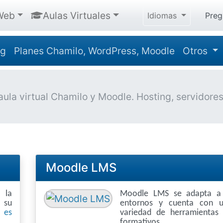
Web
Aulas Virtuales
Idiomas
Preg
ng
Planes Chamilo, WordPress, Moodle
Otros
la virtual Chamilo y Moodle. Hosting, servidores, 
Moodle LMS
 la
Moodle LMS se adapta a 
r su
entornos y cuenta con u
 es
variedad de herramientas 
formativos.