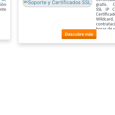
ión
gratis. C
nte
SSL IP C
Certifica
Wildcard,
contrat
horas de 
Descubre más