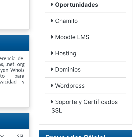
Oportunidades
Chamilo
Moodle LMS
Hosting
ferencia de
s, .net, org
Dominios
luyen Whois
uito para
vacidad y
Wordpress
Soporte y Certificados
SSL
cados SSL