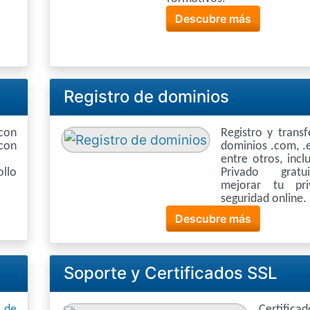
Descubre más
Registro de dominios
con
Registro y trans
con
dominios .com, .e
entre otros, inc
llo
Privado grat
mejorar tu pri
seguridad online.
Descubre más
Soporte y Certificados SSL
n de
Certifi