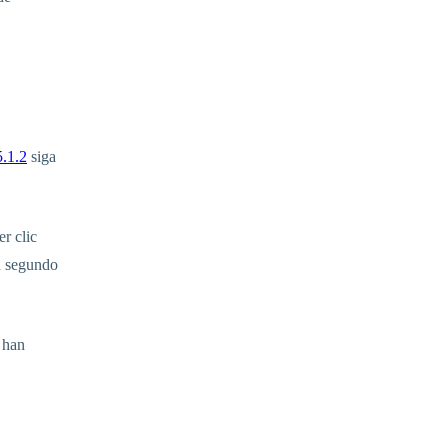
5.1.2
siga
r clic
en segundo
 han