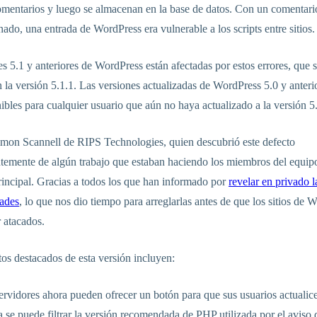
 comentarios y luego se almacenan en la base de datos. Con un comentari
ado, una entrada de WordPress era vulnerable a los scripts entre sitios.
s 5.1 y anteriores de WordPress están afectadas por estos errores, que 
 la versión 5.1.1. Las versiones actualizadas de WordPress 5.0 y anter
ibles para cualquier usuario que aún no haya actualizado a la versión 5
imon Scannell de RIPS Technologies, quien descubrió este defecto
temente de algún trabajo que estaban haciendo los miembros del equip
rincipal. Gracias a todos los que han informado por
revelar en privado l
dades
, lo que nos dio tiempo para arreglarlas antes de que los sitios de 
 atacados.
os destacados de esta versión incluyen:
ervidores ahora pueden ofrecer un botón para que sus usuarios actuali
 se puede filtrar la versión recomendada de PHP utilizada por el aviso 