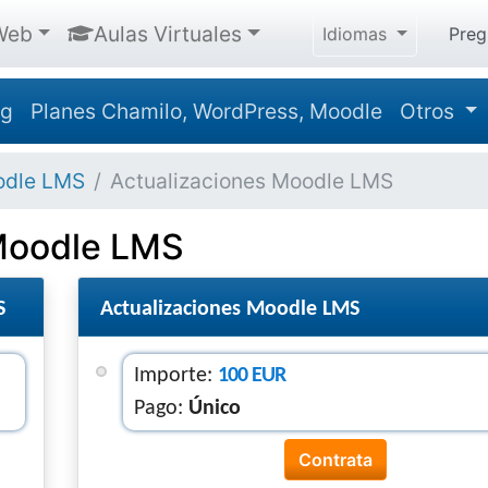
Web
Aulas Virtuales
Idiomas
Preg
ng
Planes Chamilo, WordPress, Moodle
Otros
dle LMS
Actualizaciones Moodle LMS
 Moodle LMS
S
Actualizaciones Moodle LMS
Importe:
100 EUR
Pago:
Único
Contrata