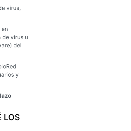
e virus,
 en
 de virus u
are) del
oloRed
arios y
plazo
É LOS