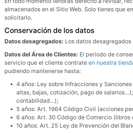
En todo momento tendrás derecho a revisar, recup
almacenados en el Sitio Web. Solo tienes que e
solicitarlo.
Conservación de los datos
Datos desagregados:
Los datos desagregados s
Datos del Área de Clientes:
El periodo de conser
servicio que el cliente contrate
en nuestra tiend
pudiendo mantenerse hasta:
4 años: Ley sobre Infracciones y Sanciones 
altas, bajas, cotización, pago de salarios…);
contabilidad…);
5 años: Art. 1964 Código Civil (acciones pe
6 años: Art. 30 Código de Comercio (libros 
10 años: Art. 25 Ley de Prevención del Blan