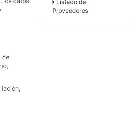
, los datos
Listado de
y
Proveedores
 del
io,
liación,