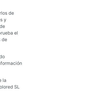
rlos de
s y
 de
prueba el
s de
ndo
información
 la
solored SL