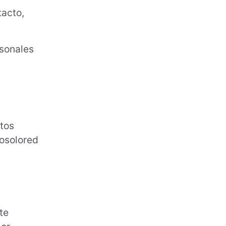
tacto,
rsonales
tos
Nosolored
te