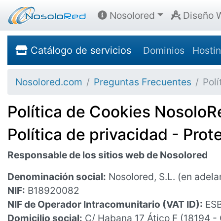
Nosolored
Diseño 
Catálogo de servicios
Dominios
Hosti
Nosolored.com
Preguntas Frecuentes
Pol
Política de Cookies NosoloR
Política de privacidad - Prot
Responsable de los sitios web de Nosolored
Denominación social:
Nosolored, S.L. (en adela
NIF:
B18920082
NIF de Operador Intracomunitario (VAT ID):
ESB
Domicilio social:
C/ Habana 17 Ático F (18194 - 