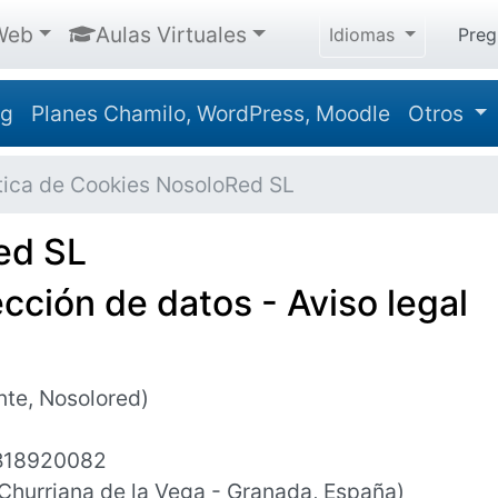
Web
Aulas Virtuales
Idiomas
Preg
ng
Planes Chamilo, WordPress, Moodle
Otros
ítica de Cookies NosoloRed SL
ed SL
ección de datos - Aviso legal
nte, Nosolored)
18920082
Churriana de la Vega - Granada, España)