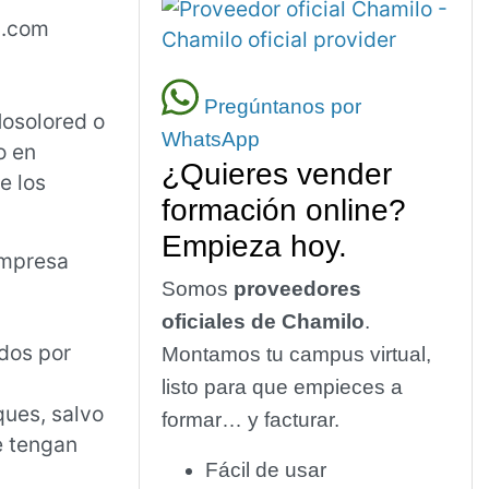
d.com
Pregúntanos por
Nosolored o
WhatsApp
o en
¿Quieres vender
e los
formación online?
Empieza hoy.
empresa
Somos
proveedores
oficiales de Chamilo
.
dos por
Montamos tu campus virtual,
listo para que empieces a
ques, salvo
formar… y facturar.
e tengan
Fácil de usar