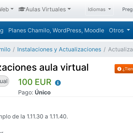
Web
Aulas Virtuales
Idiomas
Preg
ng
Planes Chamilo, WordPress, Moodle
Otros
milo
Instalaciones y Actualizaciones
Actualiza
zaciones aula virtual
¿Tien
100 EUR
Pago:
Único
lo de la 1.11.30 a 1.11.40.