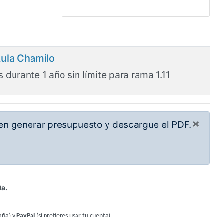
Aula Chamilo
 durante 1 año sin límite para rama 1.11
×
c en generar presupuesto y descargue el PDF.
la.
aña) y
PayPal
(si prefieres usar tu cuenta).