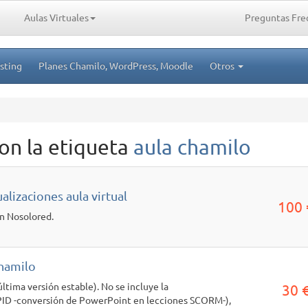
Aulas Virtuales
Preguntas Fre
sting
Planes Chamilo, WordPress, Moodle
Otros
on la etiqueta
aula chamilo
alizaciones aula virtual
100 
en Nosolored.
Chamilo
ltima versión estable). No se incluye la
30 
ID -conversión de PowerPoint en lecciones SCORM-),