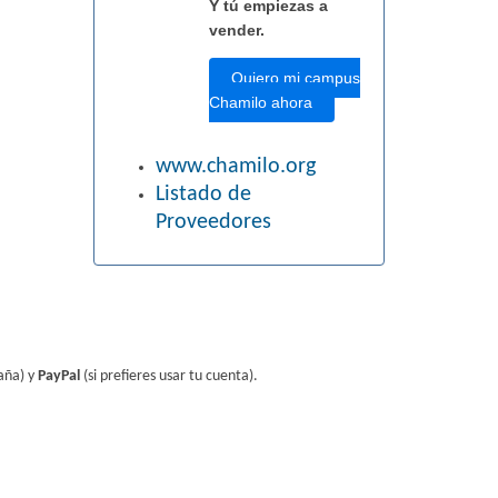
Y tú empiezas a
vender.
Quiero mi campus
Chamilo ahora
www.chamilo.org
Listado de
Proveedores
aña) y
PayPal
(si prefieres usar tu cuenta).