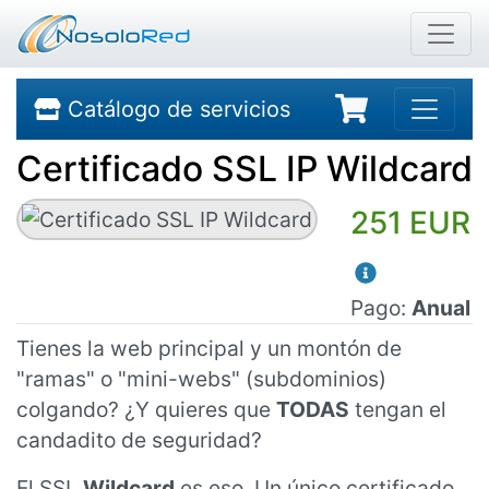
Catálogo de servicios
Certificado SSL IP Wildcard
251 EUR
Pago:
Anual
Tienes la web principal y un montón de
"ramas" o "mini-webs" (subdominios)
colgando? ¿Y quieres que
TODAS
tengan el
candadito de seguridad?
El SSL
Wildcard
es eso. Un único certificado