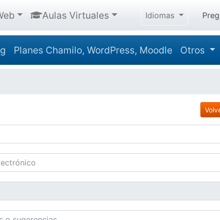
Web
Aulas Virtuales
Idiomas
Preg
ng
Planes Chamilo, WordPress, Moodle
Otros
Volv