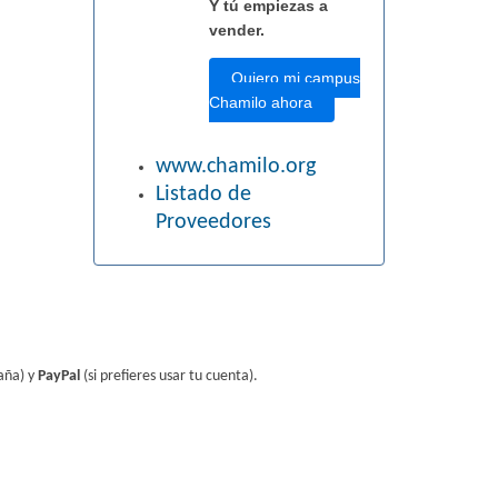
Y tú empiezas a
vender.
Quiero mi campus
Chamilo ahora
www.chamilo.org
Listado de
Proveedores
aña) y
PayPal
(si prefieres usar tu cuenta).