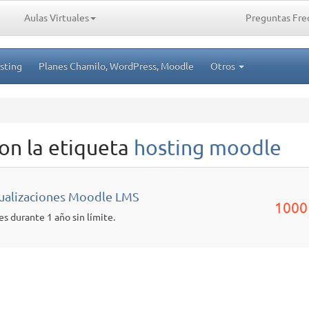
Aulas Virtuales
Preguntas Fre
sting
Planes Chamilo, WordPress, Moodle
Otros
on la etiqueta
hosting moodle
ctualizaciones Moodle LMS
1000
es durante 1 año sin límite.