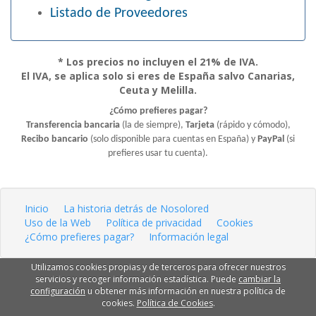
Listado de Proveedores
* Los precios no incluyen el 21% de IVA.
El IVA, se aplica solo si eres de España salvo Canarias,
Ceuta y Melilla.
¿Cómo prefieres pagar?
Transferencia bancaria
(la de siempre),
Tarjeta
(rápido y cómodo),
Recibo bancario
(solo disponible para cuentas en España) y
PayPal
(si
prefieres usar tu cuenta).
Inicio
La historia detrás de Nosolored
Uso de la Web
Política de privacidad
Cookies
¿Cómo prefieres pagar?
Información legal
Utilizamos cookies propias y de terceros para ofrecer nuestros
servicios y recoger información estadística. Puede
cambiar la
configuración
u obtener más información en nuestra política de
cookies.
Política de Cookies
.