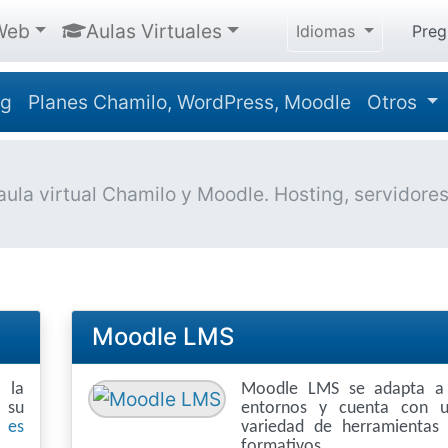
Web
Aulas Virtuales
Idiomas
Preg
ng
Planes Chamilo, WordPress, Moodle
Otros
la virtual Chamilo y Moodle. Hosting, servidores, 
Moodle LMS
 la
Moodle LMS se adapta a 
r su
entornos y cuenta con u
 es
variedad de herramientas 
formativos.