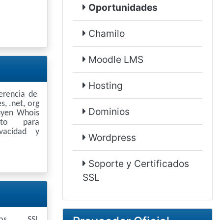
Oportunidades
Chamilo
Moodle LMS
Hosting
ferencia de
s, .net, org
Dominios
luyen Whois
uito para
vacidad y
Wordpress
Soporte y Certificados
SSL
cados SSL