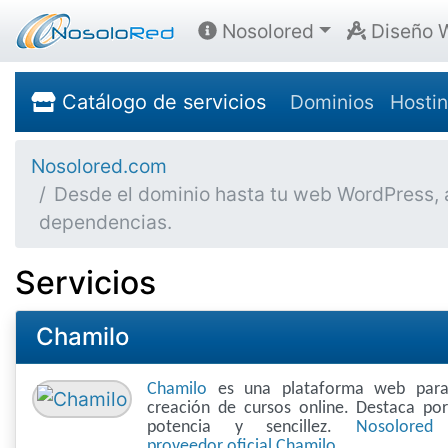
Nosolored
Diseño 
Catálogo de servicios
Dominios
Hosti
Nosolored.com
Desde el dominio hasta tu web WordPress, au
dependencias.
Servicios
Chamilo
Chamilo
es una plataforma web para
creación de cursos online. Destaca po
potencia y sencillez.
Nosolored
proveedor oficial Chamilo.