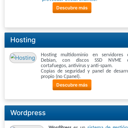
Descubre más
Hosting
Hosting multidominio en servidores 
Debian, con discos SSD NVME 
cortafuegos, antivirus y anti-spam.
Copias de seguridad y panel de desarro
propio (no Cpanel).
Descubre más
Wordpress
WordPress
es un
sistema de gestió