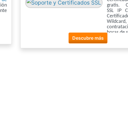
ión
gratis. C
nte
SSL IP C
Certifica
Wildcard,
contrat
horas de 
Descubre más