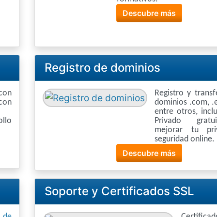
Descubre más
Registro de dominios
con
Registro y trans
con
dominios .com, .e
entre otros, inc
llo
Privado grat
mejorar tu pri
seguridad online.
Descubre más
Soporte y Certificados SSL
n de
Certifi